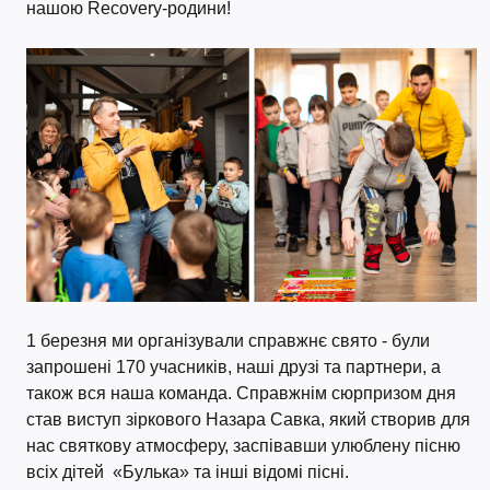
нашою Recovery-родини!
1 березня ми організували справжнє свято - були
запрошені 170 учасників, наші друзі та партнери, а
також вся наша команда. Справжнім сюрпризом дня
став виступ зіркового Назара Савка, який створив для
нас святкову атмосферу, заспівавши улюблену пісню
всіх дітей «Булька» та інші відомі пісні.