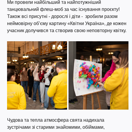
Ми провели найбільший та найпотужніший
танцювальний флеш-моб за час існування проєкту!
Також всі присутні - дорослі і діти - зробили разом
неймовірну обʼєму картину «Квітни Україна», де кожен
учасник долучився та створив свою неповторну квітку.
Чудова та тепла атмосфера свята надихала
зустрічами зі старими знайомими, обіймами,